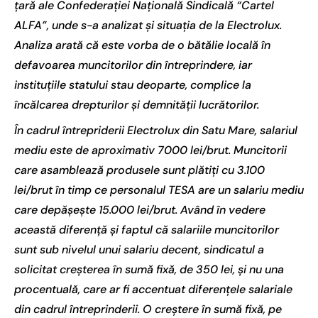
țară ale Confederației Națională Sindicală “Cartel
ALFA”, unde s-a analizat și situația de la Electrolux.
Analiza arată că este vorba de o bătălie locală în
defavoarea muncitorilor din întreprindere, iar
instituțiile statului stau deoparte, complice la
încălcarea drepturilor și demnității lucrătorilor.
În cadrul întrepriderii Electrolux din Satu Mare, salariul
mediu este de aproximativ 7000 lei/brut. Muncitorii
care asamblează produsele sunt plătiți cu 3.100
lei/brut în timp ce personalul TESA are un salariu mediu
care depășește 15.000 lei/brut. Având în vedere
această diferență și faptul că salariile muncitorilor
sunt sub nivelul unui salariu decent, sindicatul a
solicitat creșterea în sumă fixă, de 350 lei, și nu una
procentuală, care ar fi accentuat diferențele salariale
din cadrul întreprinderii. O creștere în sumă fixă, pe