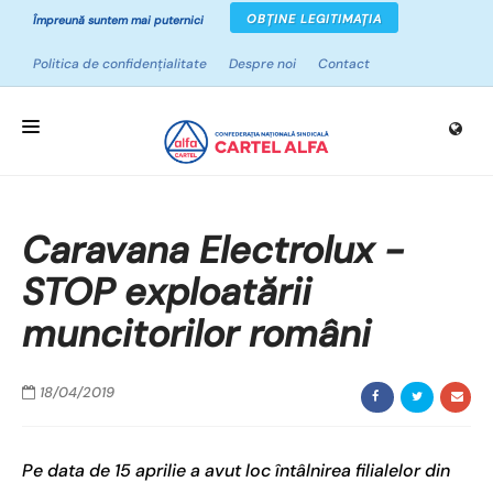
OBȚINE LEGITIMAȚIA
Împreună suntem mai puternici
Politica de confidențialitate
Despre noi
Contact
ACASĂ
Caravana Electrolux -
DESPRE SINDICATE
STOP exploatării
CAMPANII
muncitorilor români
PROIECTE
NOUTĂȚI
18/04/2019
RESURSE
Pe data de 15 aprilie a avut loc întâlnirea filialelor din