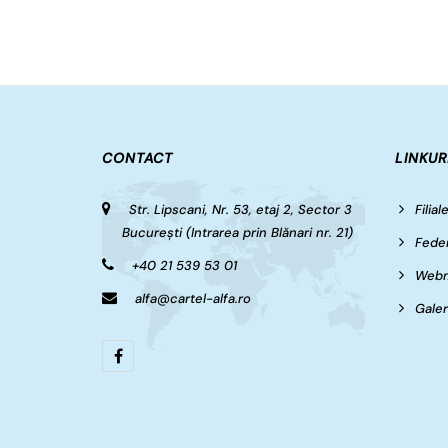
CONTACT
LINKUR
Str. Lipscani, Nr. 53, etaj 2, Sector 3
Filial
București (Intrarea prin Blănari nr. 21)
Feder
+40 21 539 53 01
Webm
alfa@cartel-alfa.ro
Galer