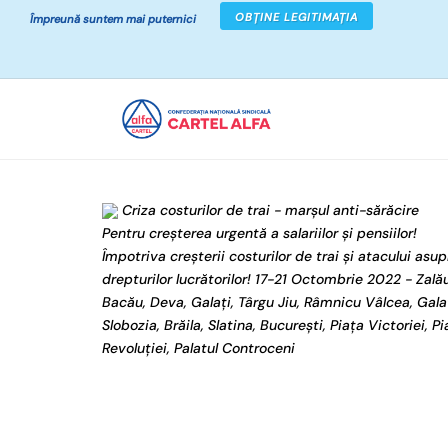
OBȚINE LEGITIMAȚIA
Împreună suntem mai puternici
Criza costurilor de trai - marşul anti-sărăcire
Pentru creșterea urgentă a salariilor și pensiilor!
Împotriva creșterii costurilor de trai și atacului asup
drepturilor lucrătorilor! 17-21 Octombrie 2022 - Zalău
Bacău, Deva, Galați, Târgu Jiu, Râmnicu Vâlcea, Galaț
Slobozia, Brăila, Slatina, București, Piața Victoriei, Pi
Revoluției, Palatul Controceni