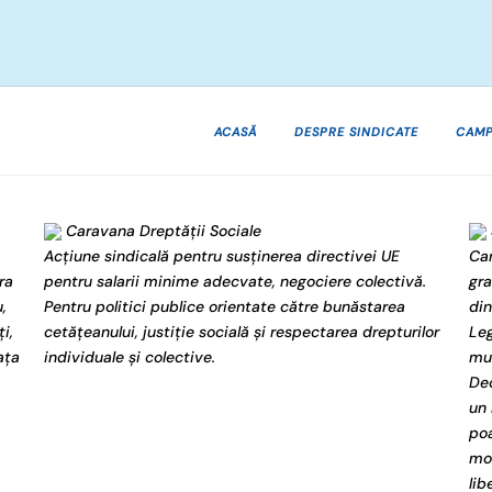
ACASĂ
DESPRE SINDICATE
CAMP
Caravana Dreptății Sociale
Acțiune sindicală pentru susținerea directivei UE
Cam
ra
pentru salarii minime adecvate, negociere colectivă.
gra
,
Pentru politici publice orientate către bunăstarea
din
i,
cetățeanului, justiție socială și respectarea drepturilor
Leg
ața
individuale și colective.
mun
Dec
un 
poa
mod
lib