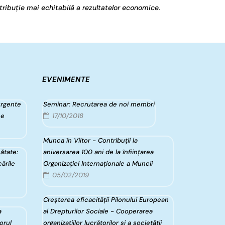
tribuție mai echitabilă a rezultatelor economice.
EVENIMENTE
urgente
Seminar: Recrutarea de noi membri
ce
17/10/2018
Munca în Viitor - Contribuții la
ătate:
aniversarea 100 ani de la înfiinţarea
ările
Organizaţiei Internaţionale a Muncii
05/02/2019
Creșterea eficacității Pilonului European
a
al Drepturilor Sociale - Cooperarea
torul
organizațiilor lucrătorilor și a societății