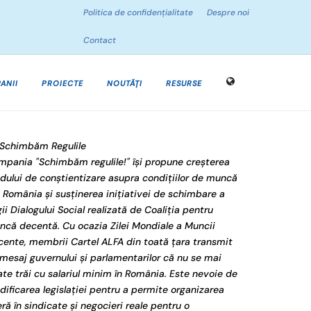
Politica de confidențialitate
Despre noi
Contact
ANII
PROIECTE
NOUTĂȚI
RESURSE
Schimbăm Regulile
pania "Schimbăm regulile!" își propune creșterea
dului de conștientizare asupra condițiilor de muncă
 România și susținerea inițiativei de schimbare a
ii Dialogului Social realizată de Coaliția pentru
că decentă. Cu ocazia Zilei Mondiale a Muncii
ente, membrii Cartel ALFA din toată țara transmit
mesaj guvernului și parlamentarilor că nu se mai
te trăi cu salariul minim în România. Este nevoie de
ificarea legislației pentru a permite organizarea
eră în sindicate și negocieri reale pentru o