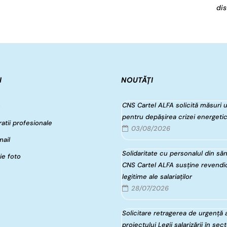
dis
I
NOUTĂȚI
CNS Cartel ALFA solicită măsuri 
e
pentru depășirea crizei energeti
atii profesionale
03/08/2026
ail
Solidaritate cu personalul din săn
ie foto
CNS Cartel ALFA susține revendic
legitime ale salariaților
28/07/2026
Solicitare retragerea de urgență 
proiectului Legii salarizării în sec