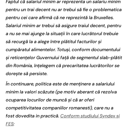
Faptul că salariul minim ar reprezenta un salariu minim
pentru un trai decent nu ar trebui să fie o problematica
pentru cei care afirmă că ne reprezintă la Bruxelles.
Salariul minim ar trebui să asigure traiul decent, pentru
a nu se mai ajunge la situații în care lucrătorul trebuie
să recurgă la a alege între plătitul facturilor și
cumpăratul alimentelor. Totuși, conform documentului
și reticențelor Guvernului față de segmentul slab-plătit
din România, înțelegem că precaritatea lucrătorilor se
dorește să persiste.
În continuare, politica este de menținere a salariului
minim la valori scăzute (pe motiv aberant că rezolva
ocuparea locurilor de muncă și că ar oferi
competitivitatea companiilor romanesti), care nu a
fost dovedita in practică.
Conform studiului Syndex și
FES
: