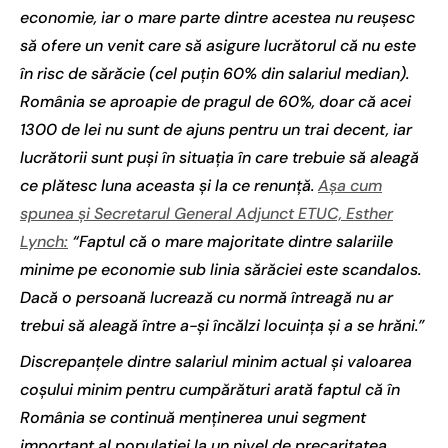
economie, iar o mare parte dintre acestea nu reușesc
să ofere un venit care să asigure lucrătorul că nu este
în risc de sărăcie (cel puțin 60% din salariul median).
România se aproapie de pragul de 60%, doar că acei
1300 de lei nu sunt de ajuns pentru un trai decent, iar
lucrătorii sunt puși în situația în care trebuie să aleagă
ce plătesc luna aceasta și la ce renunță.
Așa cum
spunea și Secretarul General Adjunct ETUC, Esther
Lynch:
“Faptul că o mare majoritate dintre salariile
minime pe economie sub linia sărăciei este scandalos.
Dacă o persoană lucrează cu normă întreagă nu ar
trebui să aleagă între a-și încălzi locuința și a se hrăni.”
Discrepanțele dintre salariul minim actual și valoarea
coșului minim pentru cumpărături arată faptul că în
România se continuă menținerea unui segment
important al populației la un nivel de precaritatea.