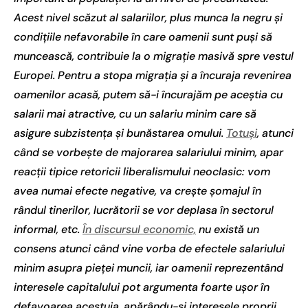
Acest nivel scăzut al salariilor, plus munca la negru și
condițiile nefavorabile în care oamenii sunt puși să
muncească, contribuie la o migrație masivă spre vestul
Europei. Pentru a stopa migrația și a încuraja revenirea
oamenilor acasă, putem să-i încurajăm pe aceștia cu
salarii mai atractive, cu un salariu minim care să
asigure subzistența și bunăstarea omului.
Totuși
, atunci
când se vorbește de majorarea salariului minim, apar
reacții tipice retoricii liberalismului neoclasic: vom
avea numai efecte negative, va crește șomajul în
rândul tinerilor, lucrătorii se vor deplasa în sectorul
informal, etc.
În discursul economic,
nu există un
consens atunci când vine vorba de efectele salariului
minim asupra pieței muncii, iar oamenii reprezentând
interesele capitalului pot argumenta foarte ușor în
defavoarea acestuia, apărându-și interesele proprii.