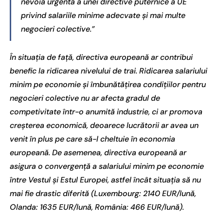
nevoia urgentă a unei directive puternice a UE
privind salariile minime adecvate și mai multe
negocieri colective.”
În situația de față, directiva europeană ar contribui
benefic la ridicarea nivelului de trai. Ridicarea salariului
minim pe economie și îmbunătățirea condițiilor pentru
negocieri colective nu ar afecta gradul de
competivitate într-o anumită industrie, ci ar promova
creșterea economică, deoarece lucrătorii ar avea un
venit în plus pe care să-l cheltuie în economia
europeană. De asemenea, directiva europeană ar
asigura o convergență a salariului minim pe economie
între Vestul și Estul Europei, astfel încât situația să nu
mai fie drastic diferită (Luxembourg: 2140 EUR/lună,
Olanda: 1635 EUR/lună, România: 466 EUR/lună).