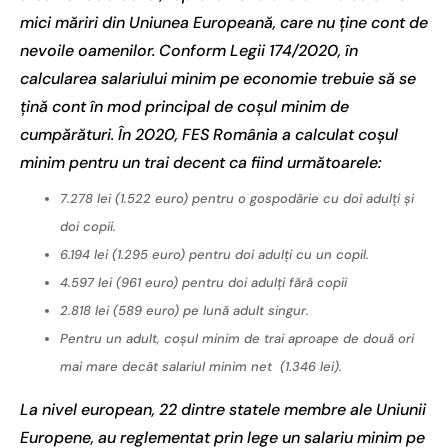
mici măriri din Uniunea Europeană, care nu ține cont de
nevoile oamenilor. Conform Legii 174/2020, în
calcularea salariului minim pe economie trebuie să se
țină cont în mod principal de coșul minim de
cumpărături. În 2020, FES România a calculat coșul
minim pentru un trai decent ca fiind următoarele:
7.278 lei (1.522 euro) pentru o gospodărie cu doi adulți și
doi copii.
6.194 lei (1.295 euro) pentru doi adulți cu un copil.
4.597 lei (961 euro) pentru doi adulți fără copii
2.818 lei (589 euro) pe lună adult singur.
Pentru un adult, coșul minim de trai aproape de două ori
mai mare decât salariul minim net
(1.346 lei).
La nivel european, 22 dintre statele membre ale Uniunii
Europene, au reglementat prin lege un salariu minim pe