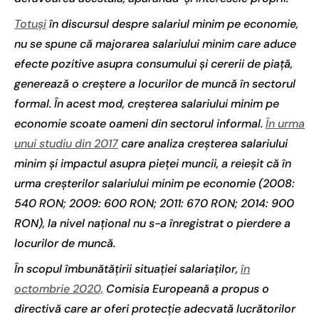
Totuși
în discursul despre salariul minim pe economie,
nu se spune că majorarea salariului minim care aduce
efecte pozitive asupra consumului și cererii de piață,
generează o creștere a locurilor de muncă în sectorul
formal. În acest mod, creșterea salariului minim pe
economie scoate oameni din sectorul informal.
În urma
unui studiu din 2017
care analiza creșterea salariului
minim și impactul asupra pieței muncii, a reieșit că în
urma creșterilor salariului minim pe economie (2008:
540 RON; 2009: 600 RON; 2011: 670 RON; 2014: 900
RON), la nivel național nu s-a înregistrat o pierdere a
locurilor de muncă.
În scopul îmbunătățirii situației salariaților,
în
octombrie 2020,
Comisia Europeană a propus o
directivă care ar oferi protecție adecvată lucrătorilor