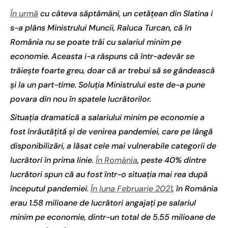
În urmă
cu câteva săptămâni, un cetățean din Slatina i
s-a plâns Ministrului Muncii, Raluca Turcan, că în
România nu se poate trăi cu salariul minim pe
economie. Aceasta i-a răspuns că într-adevăr se
trăiește foarte greu, doar că ar trebui să se gândească
și la un part-time. Soluția Ministrului este de-a pune
povara din nou în spatele lucrătorilor.
Situația dramatică a salariului minim pe economie a
fost înrăutățită și de venirea pandemiei, care pe lângă
disponibilizări, a lăsat cele mai vulnerabile categorii de
lucrători în prima linie.
În România
, peste 40% dintre
lucrători spun că au fost într-o situația mai rea după
începutul pandemiei.
În luna Februarie 2021
, în România
erau 1.58 milioane de lucrători angajați pe salariul
minim pe economie, dintr-un total de 5.55 milioane de