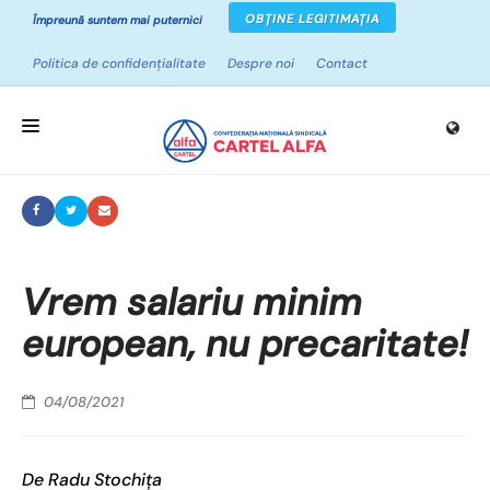
OBȚINE LEGITIMAȚIA
Împreună suntem mai puternici
Politica de confidențialitate
Despre noi
Contact
ACASĂ
DESPRE SINDICATE
CAMPANII
Vrem salariu minim
european, nu precaritate!
PROIECTE
NOUTĂȚI
04/08/2021
RESURSE
De Radu Stochița