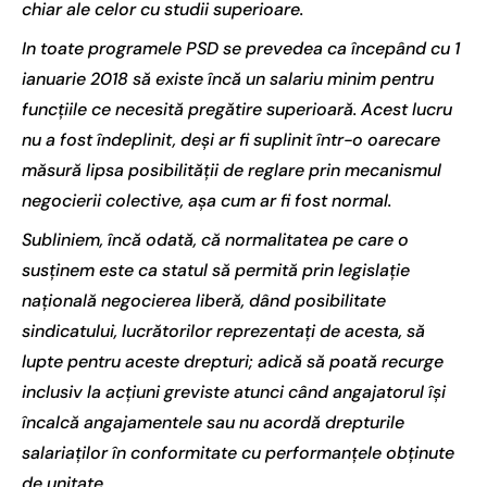
chiar ale celor cu studii superioare.
In toate programele PSD se prevedea ca începând cu 1
ianuarie 2018 să existe încă un salariu minim pentru
funcţiile ce necesită pregătire superioară. Acest lucru
nu a fost îndeplinit, deşi ar fi suplinit într-o oarecare
măsură lipsa posibilităţii de reglare prin mecanismul
negocierii colective, aşa cum ar fi fost normal.
Subliniem, încă odată, că normalitatea pe care o
susținem este ca statul să permită prin legislație
națională negocierea liberă, dând posibilitate
sindicatului, lucrătorilor reprezentați de acesta, să
lupte pentru aceste drepturi; adică să poată recurge
inclusiv la acțiuni greviste atunci când angajatorul își
încalcă angajamentele sau nu acordă drepturile
salariaților în conformitate cu performanțele obținute
de unitate.