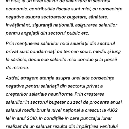
In plus, la un nivel scăzut de salarizare în sectorul
economic, contribuţiile fiscale sunt mici, cu consecinţe
negative asupra sectoarelor bugetare, sănătate,
învăţământ, siguranţă naţională, asigurarea salariilor
pentru angajaţii din sectorul public etc.
Prin menţinerea salariilor mici salariaţii din sectorul
privat sunt condamnaţi pe termen scurt, mediu şi lung
la sărăcie, deoarece salariile mici conduc şi la pensii
de mizerie.
Astfel, atragem atenţia asupra unei alte consecinţe
negative pentru salariaţii din sectorul privat a
creşterilor salariale neuniforme. Prin creşterea
salariilor în sectorul bugetar cu zeci de procente anual,
salariul mediu brut la nivel naţional a crescut la 4.162
lei în anul 2018. În condiţiile în care punctajul lunar
realizat de un salariat rezultă din impărţirea venitului