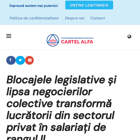
OBȚINE LEGITIMAȚIA
Împreună suntem mai puternici
Politica de confidențialitate
Despre noi
Contact
ACASĂ
DESPRE SINDICATE
Blocajele legislative și
CAMPANII
lipsa negocierilor
PROIECTE
colective transformă
NOUTĂȚI
lucrătorii din sectorul
RESURSE
privat în salariați de
rangul II