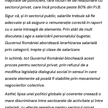
majorate de politicieni, fără niciun fel de relaţionare cu
sectorul privat, care încă produce peste 80% din P.I.B.
Sigur că, şi în sectorul public, salariile trebuie să fie
adecvate şi să asigure o remuneraţie corectă în raport
cu o serie întreagă de elemente. Prin atât de mult
discutata Lege a salarizării personalului bugetar,
Guvernul României abordează ierarhizarea salarială
prin categorii, trepte şi clase de salarizare.
In schimb, tot Guvernul României blochează acest
proces pentru sectorul privat, prin refuzul de a
modifica legislaţia dialogului social în sensul în care
aceste elemente să poată fi stabilite prin mecanismul
negocierilor colective.
Astfel, lipsa unei politici globale şi coerente creează o
mare discriminare între sectoarele de activitate şi între
salariaţi, cu efecte negative pentru sectorul privat,