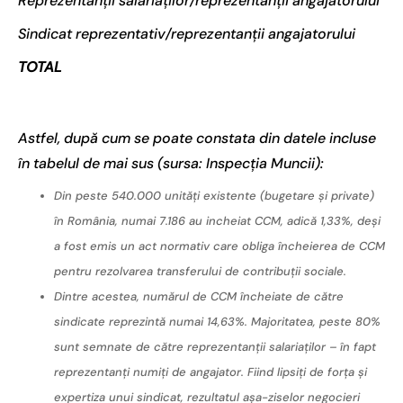
Reprezentanții salariaților/reprezentanții angajatorului
Sindicat reprezentativ/reprezentanții angajatorului
TOTAL
Astfel, după cum se poate constata din datele incluse
în tabelul de mai sus (sursa: Inspecția Muncii):
Din peste 540.000 unități existente (bugetare și private)
în România, numai 7.186 au incheiat CCM, adică 1,33%, deși
a fost emis un act normativ care obliga încheierea de CCM
pentru rezolvarea transferului de contribuţii sociale.
Dintre acestea, numărul de CCM încheiate de către
sindicate reprezintă numai 14,63%. Majoritatea, peste 80%
sunt semnate de către reprezentanţii salariaţilor – în fapt
reprezentanți numiți de angajator. Fiind lipsiţi de forţa şi
expertiza unui sindicat, rezultatul aşa-ziselor negocieri