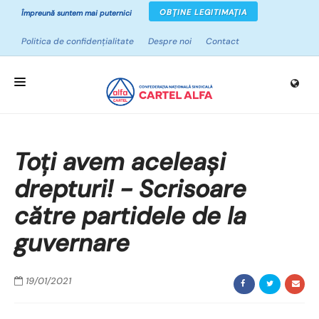
OBȚINE LEGITIMAȚIA
Împreună suntem mai puternici
Politica de confidențialitate
Despre noi
Contact
ACASĂ
Toți avem aceleași
DESPRE SINDICATE
drepturi! - Scrisoare
CAMPANII
către partidele de la
PROIECTE
guvernare
NOUTĂȚI
RESURSE
19/01/2021