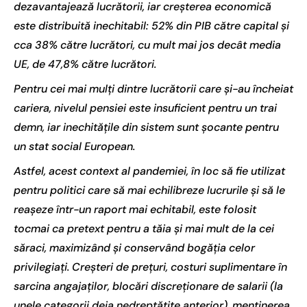
dezavantajează lucrătorii, iar creșterea economică
este distribuită inechitabil: 52% din PIB către capital și
cca 38% către lucrători, cu mult mai jos decât media
UE, de 47,8% către lucrători.
Pentru cei mai mulți dintre lucrătorii care și-au încheiat
cariera, nivelul pensiei este insuficient pentru un trai
demn, iar inechitățile din sistem sunt șocante pentru
un stat social European.
Astfel, acest context al pandemiei, în loc să fie utilizat
pentru politici care să mai echilibreze lucrurile și să le
reașeze într-un raport mai echitabil, este folosit
tocmai ca pretext pentru a tăia și mai mult de la cei
săraci, maximizând și conservând bogăția celor
privilegiați. Creșteri de prețuri, costuri suplimentare în
sarcina angajaților, blocări discreționare de salarii (la
unele categorii deja nedreptățite anterior), menținerea