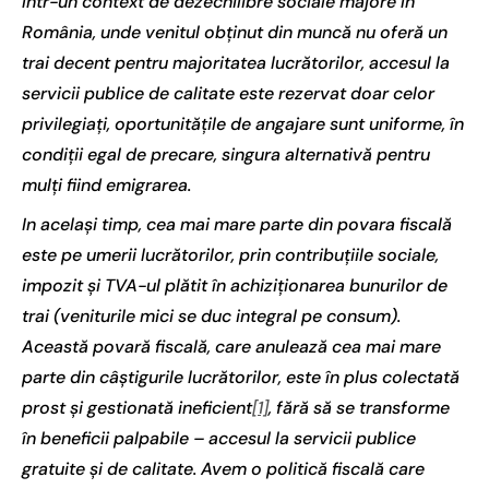
într-un context de dezechilibre sociale majore în
România, unde venitul obținut din muncă nu oferă un
trai decent pentru majoritatea lucrătorilor, accesul la
servicii publice de calitate este rezervat doar celor
privilegiați, oportunitățile de angajare sunt uniforme, în
condiții egal de precare, singura alternativă pentru
mulți fiind emigrarea.
In același timp, cea mai mare parte din povara fiscală
este pe umerii lucrătorilor, prin contribuțiile sociale,
impozit și TVA-ul plătit în achiziționarea bunurilor de
trai (veniturile mici se duc integral pe consum).
Această povară fiscală, care anulează cea mai mare
parte din câștigurile lucrătorilor, este în plus colectată
prost și gestionată ineficient
[1]
, fără să se transforme
în beneficii palpabile – accesul la servicii publice
gratuite și de calitate. Avem o politică fiscală care