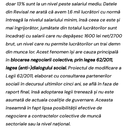
doar 13% sunt la un nivel peste salariul mediu. Datele
din Revisal ne arată că avem 1,6 mil lucrători cu normă
întreagă la nivelul salariului minim, însă ceea ce este și
mai îngrijorător, jumătate din totalul lucrătorilor sunt
încadrați cu salarii care nu depășesc 1600 lei net/2700
brut, un nivel care nu permite lucrătorilor un trai demn
din munca lor. Acest fenomen își are cauza principală
în
blocarea negocierii colective, prin legea 62/2011,
legea (anti-)dialogului social.
Proiectul de modificare a
Legii 62/2011, elaborat cu consultarea partenerilor
sociali în decursul ultimilor cinci ani, se află în faza de
raport final, însă adoptarea legii trenează și nu este
asumată de actuala coaliție de guvernare. Aceasta
înseamnă în fapt lipsa posibilității efective de
negociere a contractelor colective de muncă
sectoriale sau la nivel național.