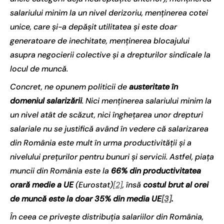
salariului minim la un nivel derizoriu, menținerea cotei
unice, care și-a depășit utilitatea și este doar
generatoare de inechitate, menținerea blocajului
asupra negocierii colective și a drepturilor sindicale la
locul de muncă.
Concret, ne opunem politicii de
austeritate în
domeniul salarizării
. Nici menținerea salariului minim la
un nivel atât de scăzut, nici înghețarea unor drepturi
salariale nu se justifică având în vedere că salarizarea
din România este mult în urma productivității și a
nivelului prețurilor pentru bunuri și servicii. Astfel, piața
muncii din România este la
66% din productivitatea
orară medie a UE
(Eurostat)
[2]
, însă
costul brut al orei
de muncă
este la doar 35% din media UE
[3]
.
În ceea ce privește distribuția salariilor din România,