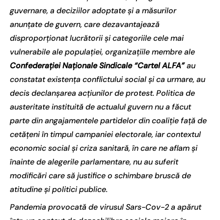
guvernare, a deciziilor adoptate și a măsurilor
anunțate de guvern, care dezavantajează
disproporționat lucrătorii și categoriile cele mai
vulnerabile ale populației, organizațiile membre ale
Confederației Naționale Sindicale
“Cartel ALFA”
au
constatat existența conflictului social și ca urmare, au
decis declanșarea acțiunilor de protest. Politica de
austeritate instituită de actualul guvern nu a făcut
parte din angajamentele partidelor din coaliție față de
cetățeni în timpul campaniei electorale, iar contextul
economic social și criza sanitară, în care ne aflam și
înainte de alegerile parlamentare, nu au suferit
modificări care să justifice o schimbare bruscă de
atitudine și politici publice.
Pandemia provocată de virusul Sars-Cov-2 a apărut