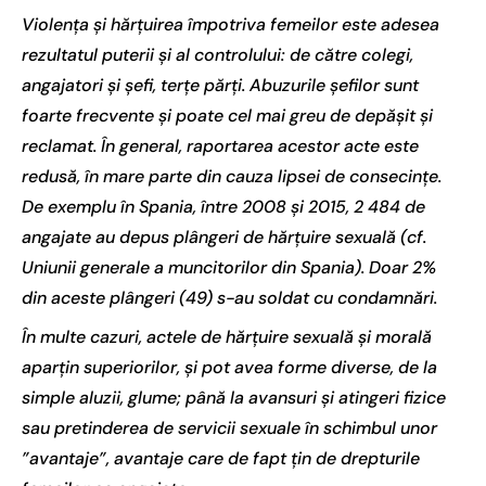
Violența și hărțuirea împotriva femeilor este adesea
rezultatul puterii și al controlului: de către colegi,
angajatori și șefi, terțe părți. Abuzurile șefilor sunt
foarte frecvente și poate cel mai greu de depășit și
reclamat. În general, raportarea acestor acte este
redusă, în mare parte din cauza lipsei de consecințe.
De exemplu în Spania, între 2008 și 2015, 2 484 de
angajate au depus plângeri de hărțuire sexuală (cf.
Uniunii generale a muncitorilor din Spania). Doar 2%
din aceste plângeri (49) s-au soldat cu condamnări.
În multe cazuri, actele de hărțuire sexuală și morală
aparțin superiorilor, și pot avea forme diverse, de la
simple aluzii, glume; până la avansuri și atingeri fizice
sau pretinderea de servicii sexuale în schimbul unor
”avantaje”, avantaje care de fapt țin de drepturile