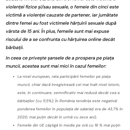
violenței fizice și/sau sexuale, o femeie din cinci este
victimă a violenței cauzate de partener, iar jumătate
dintre femei au fost victimele hărțuirii sexuale după
vârsta de 15 ani. În plus, femeile sunt mai expuse
riscului de a se confrunta cu hărțuirea online decât
bărbații.
In ceea ce privește șansele de a prospera pe piața
muncii, acestea sunt mai mici în cazul femeilor:
La nivel european, rata participării femeilor pe piața
muncii, chiar dacă înregistrează cel mai înalt nivel istoric,
este, în continuare, semnificativ mai redusă decât cea a
bărbaților (cu 11,5%); În România tendința este negativă:
ponderea femeilor în populația de salariați era de 43,7% în
2020, mai puțin decât în urmă cu zece ani),
Femeile din UE câștigă în medie pe oră cu 16 % mai puțin