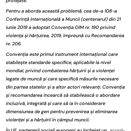
protejate.
Pentru a aborda această problemă, cea de-a 108-a
Conferință Internațională a Muncii (centenarul) din 21
iunie 2019 a adoptat Convenția OIM nr. 190 privind
violența și hărțuirea, 2019, împreună cu Recomandarea
nr. 206.
Convenția este primul instrument internațional care
stabilește standarde specifice, aplicabile la nivel
mondial, privind combaterea hărțuirii și a violenței
legate de muncă și care specifică măsurile necesare
din partea statelor și a altor actori relevanți. Convenția
și recomandarea încearcă să stabilească o abordare
incluzivă, integrată și care să ia în considerare
dimensiunea de gen pentru prevenirea și eliminarea
violenței și a hărțuirii în câmpul muncii.
În UE, partenerii sociali europeni au încheiat un „
acord-