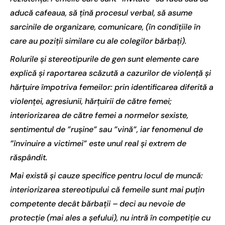
aducă cafeaua, să țină procesul verbal, să asume
sarcinile de organizare, comunicare, (în condițiile în
care au poziții similare cu ale colegilor bărbați).
Rolurile și stereotipurile de gen sunt elemente care
explică și raportarea scăzută a cazurilor de violență și
hărțuire împotriva femeilor: prin identificarea diferită a
violenței, agresiunii, hărțuirii de către femei;
interiorizarea de către femei a normelor sexiste,
sentimentul de ”rușine” sau ”vină”, iar fenomenul de
”învinuire a victimei” este unul real și extrem de
răspândit.
Mai există și cauze specifice pentru locul de muncă:
interiorizarea stereotipului că femeile sunt mai puțin
competente decât bărbații – deci au nevoie de
protecție (mai ales a șefului), nu intră în competiție cu