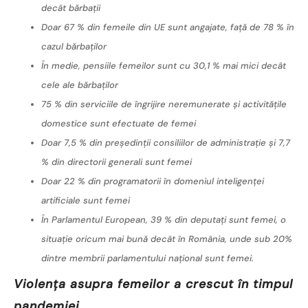
decât bărbații
Doar 67 % din femeile din UE sunt angajate, față de 78 % în
cazul bărbaților
În medie, pensiile femeilor sunt cu 30,1 % mai mici decât
cele ale bărbaților
75 % din serviciile de îngrijire neremunerate și activitățile
domestice sunt efectuate de femei
Doar 7,5 % din președinții consiliilor de administrație și 7,7
% din directorii generali sunt femei
Doar 22 % din programatorii în domeniul inteligenței
artificiale sunt femei
În Parlamentul European, 39 % din deputați sunt femei, o
situație oricum mai bună decât în România, unde sub 20%
dintre membrii parlamentului național sunt femei.
Violența asupra femeilor a crescut în timpul
pandemiei