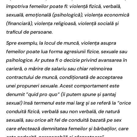
împotriva femeilor poate fi: violență fizică, verbală,
sexuală, emoțională (psihologică), violența economică
(financiară), violența religioasă, violență socială și
traficul de persoane.
Spre exemplu, la locul de muncă, violența asupra
femeilor poate lua forma agresiunii fizice, sexuale sau
psihologice. Ar putea fi o decizie privind avansarea în
carieră, o mărire de salariu sau chiar reînnoirea
contractului de muncă, condiționată de acceptarea
unei propuneri sexuale. Acest comportament este
denumit ”quid pro quo” (îi putem spune și șantaj
sexual) însă termenul este mai larg și se referă la “orice
conduită fizică, verbală sau non verbală, de natură
sexuală, sau orice alt fel de conduită bazată pe sex
care efectează demnitatea femeilor și bărbaților, care