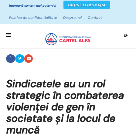
OBȚINE LEGITIMAȚIA
Împreună suntem mai puternici
Politica de confidențialitate
Despre noi
Contact
ACASĂ
DESPRE SINDICATE
CAMPANII
Sindicatele au un rol
strategic în combaterea
PROIECTE
violenței de gen în
NOUTĂȚI
societate și la locul de
RESURSE
muncă