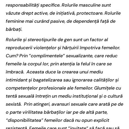
responsabilități specifice. Rolurile masculine sunt
văzute drept active, de inițiativă, protectoare. Rolurile
feminine mai curând pasive, de dependență față de
bărbați.
Rolurile și stereotipurile de gen sunt un factor al
reproducerii violențelor și hărțuirii împotriva femeilor.
Cum? Prin ”complimentele” sexualizante, care reduc
femeile la corpul lor, prin atenția la felul în care se
îmbracă. Aceasta duce la crearea unui mediu
intimidant și bagatelizarea sau ignorarea calităților și
competențelor profesionale ale femeilor. Glumițele cu
tentă sexuală întrețin un mediu instituțional și o cultură
sexistă.
Prin atingeri, avansuri sexuale care arată pe de
o parte virilitatea bărbaților iar pe de altă parte,
“disponibilitatea” femeilor dacă nu opun explicit
rezistență. Femeile care sunt ”invitate” să facă sau să