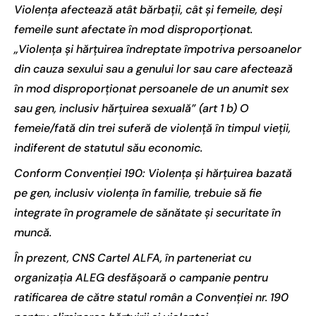
Violența afectează atât bărbații, cât și femeile, deși
femeile sunt afectate în mod disproporționat.
„Violența și hărțuirea îndreptate împotriva persoanelor
din cauza sexului sau a genului lor sau care afectează
în mod disproporționat persoanele de un anumit sex
sau gen, inclusiv hărțuirea sexuală” (art 1 b) O
femeie/fată din trei suferă de violență în timpul vieții,
indiferent de statutul său economic.
Conform Convenției 190: Violența și hărțuirea bazată
pe gen, inclusiv violența în familie, trebuie să fie
integrate în programele de sănătate și securitate în
muncă.
În prezent, CNS Cartel ALFA, în parteneriat cu
organizația ALEG desfășoară o campanie pentru
ratificarea de către statul român a Convenției nr. 190