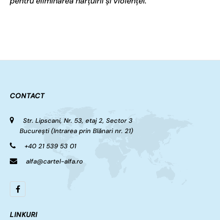
pentru eliminarea hărțuirii și violenței.
CONTACT
Str. Lipscani, Nr. 53, etaj 2, Sector 3
București (Intrarea prin Blănari nr. 21)
+40 21 539 53 01
alfa@cartel-alfa.ro
LINKURI