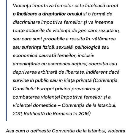
Violenţa împotriva femeilor este înţeleasă drept
o încălcare a drepturilor omului
şi o formă de
discriminare împotriva femeilor şi va însemna
toate acţiunile de violenţă de gen care rezultă în,
sau care sunt probabile a rezulta în, vătămarea
sau suferinţa fizică, sexuală, psihologică sau
economică cauzată femeilor, inclusiv
ameninţările cu asemenea acţiuni, coerciţia sau
deprivarea arbitrară de libertate, indiferent dacă
survine în public sau în viaţa privată (
Convenţia
Consiliului Europei privind prevenirea şi
combaterea violenţei împotriva femeilor şi a
violenţei domestice – Convenția de la Istanbul,
2011, Ratificată de România în 2016
)
Așa cum o definește Convenția de la Istanbul, violența