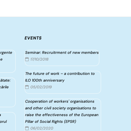
EVENTS
urgente
Seminar: Recruitrment of new members
ce
17/10/2018
The future of work – a contribution to
ătate:
ILO 100th anniversary
ările
05/02/2019
Cooperation of workers' organisations
and other civil society organisations to
a
raise the effectiveness of the European
torul
Pillar of Social Rights (EPSR)
06/02/2020