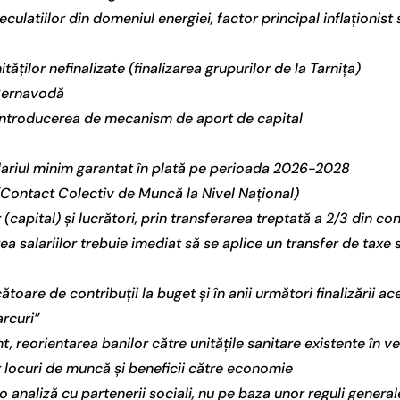
culatiilor din domeniul energiei, factor principal inflaționist
tăților nefinalizate (finalizarea grupurilor de la Tarnița)
a Cernavodă
i introducerea de mecanism de aport de capital
 salariul minim garantat în plată pe perioada 2026-2028
(Contact Colectiv de Muncă la Nivel Național)
r (capital) și lucrători, prin transferarea treptată a 2/3 din c
a salariilor trebuie imediat să se aplice un transfer de taxe 
cătoare de contribuții la buget și în anii următori finalizării ac
arcuri”
t, reorientarea banilor către unitățile sanitare existente în v
r locuri de muncă și beneficii către economie
analiză cu partenerii sociali, nu pe baza unor reguli generale