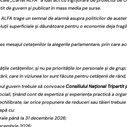
icale „Cartel ALFA” a luat act cu ingrijorare de proiectul de
it de guvern și publicat în mass media pe surse.
l ALFA trage un semnal de alarmă asupra politicilor de auste
 soluții superficiale și dăunătoare pentru o economie deja fragi
s mesajul cetațenilor la alegerile parlamentare, prin care ac
tățile cetățenilor, și nu pe prioritățile lor personale și de grup;
ării, care în viziunea lor sunt făcute pentru cetățenii de rând, n
 noul guvern trebuie să convoace
Consiliului Național Tripartit
sociali, ținând cont de expertiza și experiența practică a organi
chilibrate, iar orice propunere de reduceri sau tăieri trebuie 
eapă cu:
rale până la 31 decembrie 2026;
 decembrie 2026;