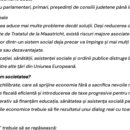
ru parlamentari, primari, președinți de consilii judetene până
eale
sea aduce mai multe probleme decât soluții. Deși reducerea ch
ite de Tratatul de la Maastricht, există riscuri majore asociat
lor dintr-un sistem social deja precar va împinge și mai mulți
ale sau dezavantajate.
ației, sănătății, asistenței sociale și ordinii publice distruge 
ătre alte țări din Uniunea Europeană.
em societatea?
ilibrate, care să sprijine economia fără a sacrifica nevoile r
 fiscală eficientă și introducerea de taxe progresive pentru m
mperativ să finanțăm educația, sănătatea și asistența socială p
ile economice trebuie să fie rezultatul unui dialog real cu toat
l” trebuie să se regăsească: