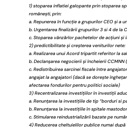
1) stoparea inflatiei galopante prin stoparea spe
românești, prin:
a. Repunerea în funcție a grupurilor CEO și a uni
b. Urgentarea finalizării grupurilor 3 si 4 de l
c. Stoparea vânzărlor pachetelor de acțiuni ș
2) predictibilitate și creșterea veniturilor nete:
a. Realizarea unui Acord tripartit referitor la
b. Declanșarea negocierii și încheierii CCMNN 
c. Redistribuirea sarcinei fiscale între angajato
angajat la angajatori (dacă se dorește înghețare
afectarea fondurilor pentru politici sociale)
3) Recentralizarea investițiilor în investiții adu
a. Renunțarea la investițiile de tip “borduri si p
b. Renunțarea la investițiile în spitale mastodon
c. Stimularea reindustrializării bazate pe numă
4) Reducerea cheltuielilor publice numai după o 