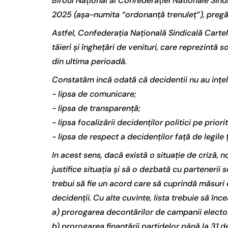
Biroul Național al Confederației Nationale Sind
2025 (așa-numita “ordonanță trenuleț”), pregăt
Astfel, Confederația Națională Sindicală Carte
tăieri și înghețări de venituri, care reprezintă
din ultima perioadă.
Constatăm incă odată că decidentii nu au ințele
- lipsa de comunicare;
- lipsa de transparență;
- lipsa focalizării decidenților politici pe priori
- lipsa de respect a decidenților față de legile ț
In acest sens, dacă există o situație de criză,
justifice situația și să o dezbată cu partenerii 
trebui să fie un acord care să cuprindă măsuri e
decidenții. Cu alte cuvinte, lista trebuie să înc
a) prorogarea decontărilor de campanii electo
b) prorogarea finanțării partidelor până la 31