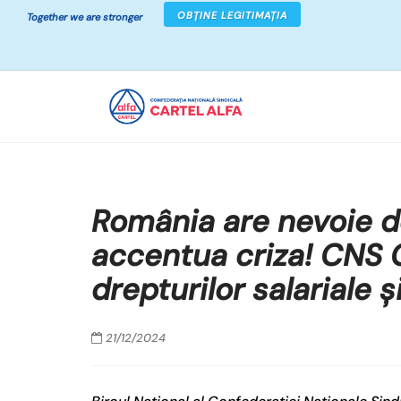
OBȚINE LEGITIMAȚIA
Together we are stronger
România are nevoie de 
accentua criza! CNS 
drepturilor salariale ș
21/12/2024