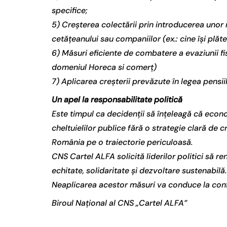
specifice;
5) Creșterea colectării prin introducerea unor 
cetățeanului sau companiilor (ex.: cine își plăt
6) Măsuri eficiente de combatere a evaziunii f
domeniul Horeca si comerț)
7) Aplicarea creșterii prevăzute în legea pensi
Un apel la responsabilitate politică
Este timpul ca decidenții să înțeleagă că econ
cheltuielilor publice fără o strategie clară de c
România pe o traiectorie periculoasă.
CNS Cartel ALFA solicită liderilor politici să 
echitate, solidaritate și dezvoltare sustenabilă.
Neaplicarea acestor măsuri va conduce la confli
Biroul Național al CNS „Cartel ALFA”