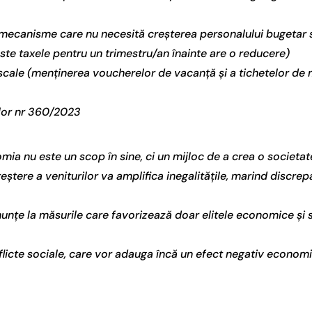
mecanisme care nu necesită creșterea personalului bugetar sau
este taxele pentru un trimestru/an înainte are o reducere)
iscale (menținerea voucherelor de vacanță și a tichetelor de
ilor nr 360/2023
omia nu este un scop în sine, ci un mijloc de a crea o socie
reștere a veniturilor va amplifica inegalitățile, marind discrepa
renunțe la măsurile care favorizează doar elitele economice ș
cte sociale, care vor adauga încă un efect negativ economiei, 