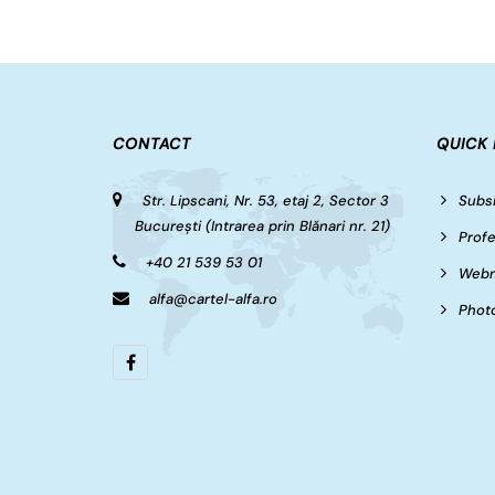
CONTACT
QUICK 
Str. Lipscani, Nr. 53, etaj 2, Sector 3
Subsi
București (Intrarea prin Blănari nr. 21)
Profe
+40 21 539 53 01
Webm
alfa@cartel-alfa.ro
Photo