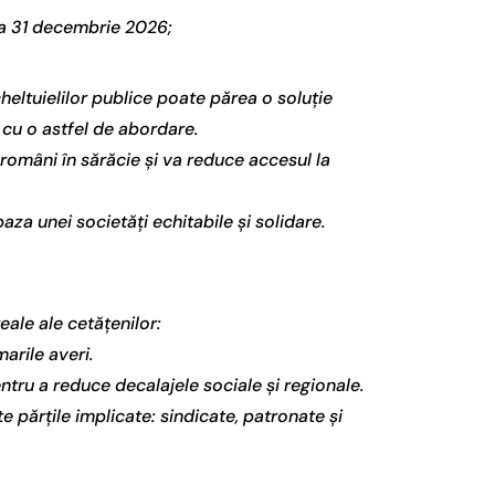
 la 31 decembrie 2026;
eltuielilor publice poate părea o soluție
e cu o astfel de abordare.
 români în sărăcie și va reduce accesul la
baza unei societăți echitabile și solidare.
eale ale cetățenilor:
arile averi.
entru a reduce decalajele sociale și regionale.
e părțile implicate: sindicate, patronate și