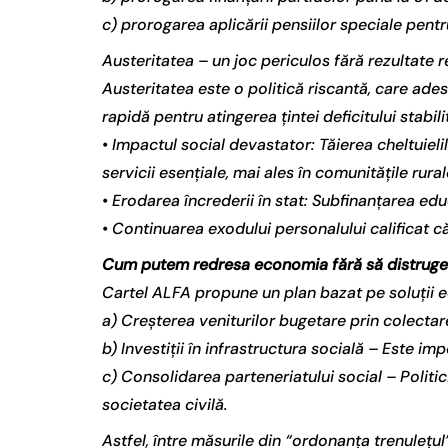
c) prorogarea aplicării pensiilor speciale pent
Austeritatea – un joc periculos fără rezultate r
Austeritatea este o politică riscantă, care ade
rapidă pentru atingerea țintei deficitului stabil
• Impactul social devastator: Tăierea cheltuieli
servicii esențiale, mai ales în comunitățile rur
• Erodarea încrederii în stat: Subfinanțarea educ
• Continuarea exodului personalului calificat c
Cum putem redresa economia fără să distrug
Cartel ALFA propune un plan bazat pe soluții ech
a) Creșterea veniturilor bugetare prin colectare
b) Investiții în infrastructura socială – Este i
c) Consolidarea parteneriatului social – Politic
societatea civilă.
Astfel, între măsurile din “ordonanța trenulețu