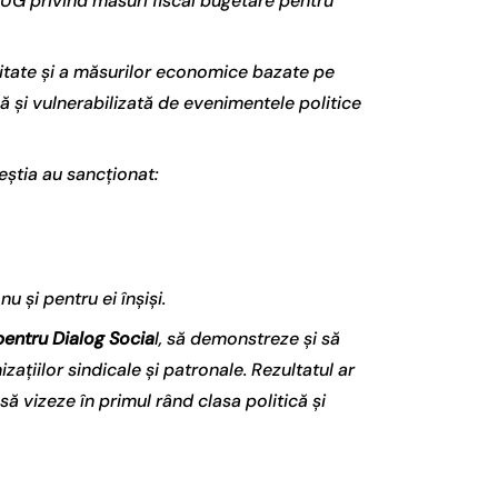
 OUG privind măsuri fiscal bugetare pentru
ritate și a măsurilor economice bazate pe
lă și vulnerabilizată de evenimentele politice
eștia au sancționat:
u și pentru ei înșiși.
 pentru Dialog Socia
l, să demonstreze și să
zațiilor sindicale și patronale. Rezultatul ar
să vizeze în primul rând clasa politică și