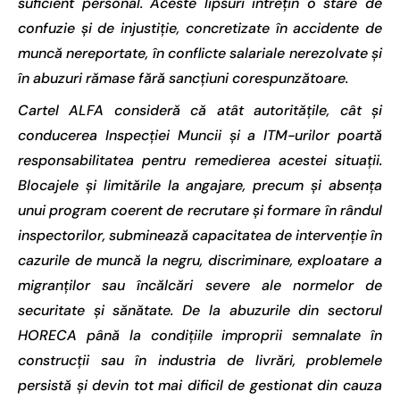
suficient personal. Aceste lipsuri întrețin o stare de
confuzie și de injustiție, concretizate în accidente de
muncă nereportate, în conflicte salariale nerezolvate și
în abuzuri rămase fără sancțiuni corespunzătoare.
Cartel ALFA consideră că atât autoritățile, cât și
conducerea Inspecției Muncii și a ITM-urilor poartă
responsabilitatea pentru remedierea acestei situații.
Blocajele și limitările la angajare, precum și absența
unui program coerent de recrutare și formare în rândul
inspectorilor, subminează capacitatea de intervenție în
cazurile de muncă la negru, discriminare, exploatare a
migranților sau încălcări severe ale normelor de
securitate și sănătate. De la abuzurile din sectorul
HORECA până la condițiile improprii semnalate în
construcții sau în industria de livrări, problemele
persistă și devin tot mai dificil de gestionat din cauza