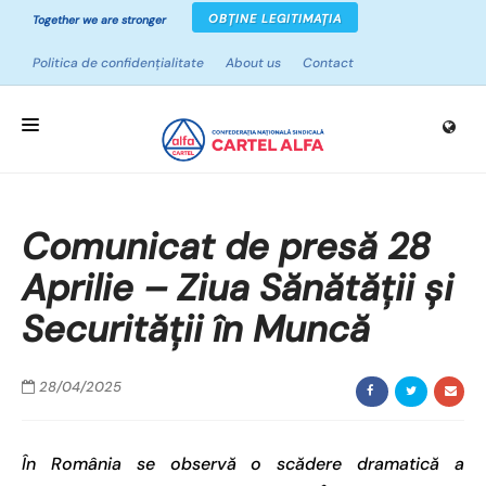
OBȚINE LEGITIMAȚIA
Together we are stronger
Politica de confidențialitate
About us
Contact
HOME
Comunicat de presă 28
ABOUT UNIONS
Aprilie – Ziua Sănătății și
CAMPAIGNS
Securității în Muncă
PROJECTS
NEWS
28/04/2025
RESOURCES
În România se observă o scădere dramatică a