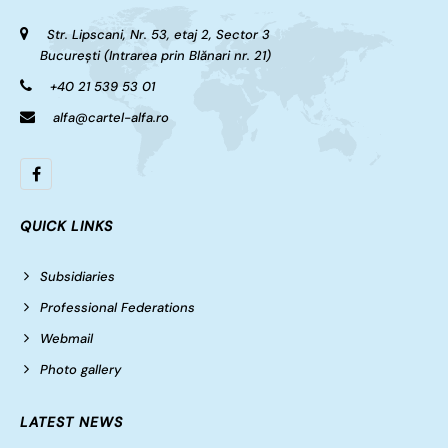
Str. Lipscani, Nr. 53, etaj 2, Sector 3
București (Intrarea prin Blănari nr. 21)
+40 21 539 53 01
alfa@cartel-alfa.ro
QUICK LINKS
Subsidiaries
Professional Federations
Webmail
Photo gallery
LATEST NEWS